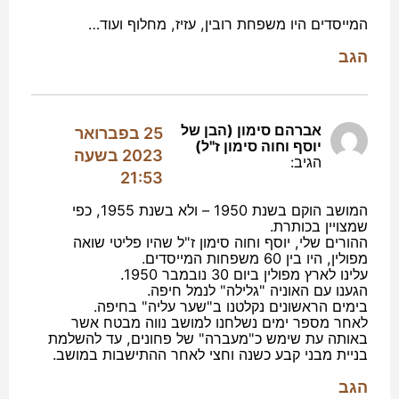
המייסדים היו משפחת רובין, עזיז, מחלוף ועוד…
הגב
אברהם סימון (הבן של
25 בפברואר
יוסף וחוה סימון ז"ל)
2023 בשעה
הגיב:
21:53
המושב הוקם בשנת 1950 – ולא בשנת 1955, כפי
שמצויין בכותרת.
ההורים שלי, יוסף וחוה סימון ז"ל שהיו פליטי שואה
מפולין, היו בין 60 משפחות המייסדים.
עלינו לארץ מפולין ביום 30 נובמבר 1950.
הגענו עם האוניה "גלילה" לנמל חיפה.
בימים הראשונים נקלטנו ב"שער עליה" בחיפה.
לאחר מספר ימים נשלחנו למושב נווה מבטח אשר
באותה עת שימש כ"מעברה" של פחונים, עד להשלמת
בניית מבני קבע כשנה וחצי לאחר ההתישבות במושב.
הגב